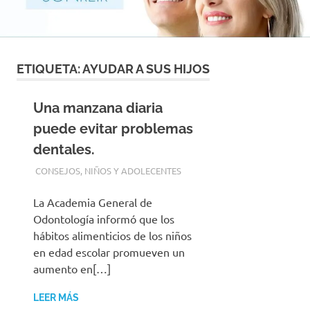
con
los
mejores
materiales
y
ETIQUETA:
AYUDAR A SUS HIJOS
las
tecnicas
Una manzana diaria
mas
modernas
puede evitar problemas
para
dentales.
su
tranquilidad
2 JUNIO, 2016
ADMIN
CONSEJOS
,
NIÑOS Y ADOLECENTES
La Academia General de
Odontología informó que los
hábitos alimenticios de los niños
en edad escolar promueven un
aumento en[…]
LEER MÁS