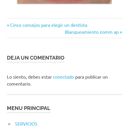
blanqueamiento
Entrada
Navegación
Cinco consejos para elegir un dentista
en casa
anterior:
Siguiente
Blanqueamiento zomm ap
de
dentista
entrada:
en casa
entradas
facil
de
DEJA UN COMENTARIO
usar
facil
Lo siento, debes estar
conectado
para publicar un
en
comentario.
casa
facil
uso
kit
MENU PRINCIPAL
en
casa
SERVICIOS
sin