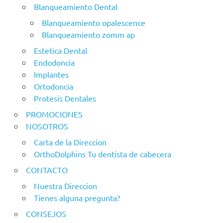
Blanqueamiento Dental
necesidad
de ir al
Blanqueamiento opalescence
dentista
Blanqueamiento zomm ap
sin
Estetica Dental
salir
Endodoncia
de
Implantes
casa
Ortodoncia
Protesis Dentales
PROMOCIONES
NOSOTROS
Carta de la Direccion
OrthoDolphins Tu dentista de cabecera
CONTACTO
Nuestra Direccion
Tienes alguna pregunta?
CONSEJOS