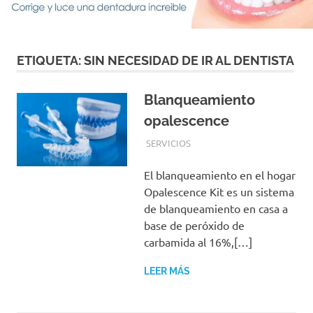
con
los
mejores
materiales
ETIQUETA:
SIN NECESIDAD DE IR AL DENTISTA
y
las
tecnicas
Blanqueamiento
mas
opalescence
modernas
para
28 ABRIL, 2016
ADMIN
SERVICIOS
su
tranquilidad
El blanqueamiento en el hogar
Opalescence Kit es un sistema
de blanqueamiento en casa a
base de peróxido de
carbamida al 16%,[…]
LEER MÁS