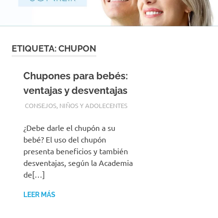
con
los
mejores
materiales
y
ETIQUETA:
CHUPON
las
tecnicas
Chupones para bebés:
mas
modernas
ventajas y desventajas
para
2 JUNIO, 2016
ADMIN
CONSEJOS
,
NIÑOS Y ADOLECENTES
su
tranquilidad
¿Debe darle el chupón a su
bebé? El uso del chupón
presenta beneficios y también
desventajas, según la Academia
de[…]
LEER MÁS