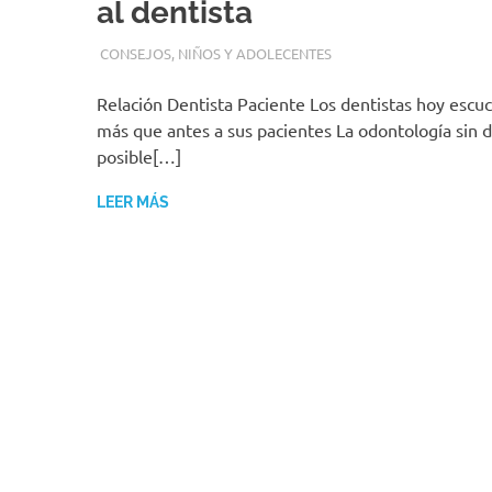
al dentista
22 ABRIL, 2016
ADMIN
CONSEJOS
,
NIÑOS Y ADOLECENTES
Relación Dentista Paciente Los dentistas hoy esc
más que antes a sus pacientes La odontología sin d
posible[…]
LEER MÁS