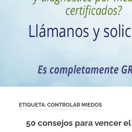
mejor
servicio
dental
con
los
mejores
materiales
y
las
tecnicas
mas
modernas
para
su
tranquilidad
ETIQUETA:
CONTROLAR MIEDOS
50 consejos para vencer e