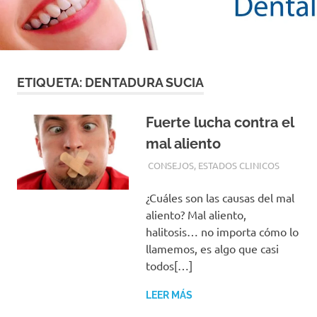
con
los
mejores
materiales
y
las
ETIQUETA:
DENTADURA SUCIA
tecnicas
mas
Fuerte lucha contra el
modernas
para
mal aliento
su
2 JUNIO, 2016
ADMIN
CONSEJOS
,
ESTADOS CLINICOS
tranquilidad
¿Cuáles son las causas del mal
aliento? Mal aliento,
halitosis… no importa cómo lo
llamemos, es algo que casi
todos[…]
LEER MÁS