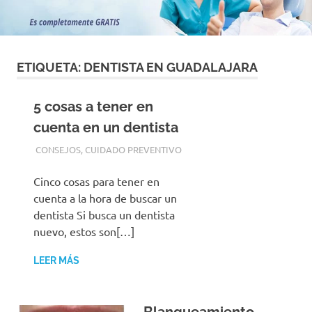
con
los
mejores
materiales
y
ETIQUETA:
DENTISTA EN GUADALAJARA
las
tecnicas
5 cosas a tener en
mas
modernas
cuenta en un dentista
para
17 MARZO, 2021
ADMIN
CONSEJOS
,
CUIDADO PREVENTIVO
su
tranquilidad
Cinco cosas para tener en
cuenta a la hora de buscar un
dentista Si busca un dentista
nuevo, estos son[…]
LEER MÁS
Blanqueamiento