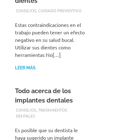
dientes
2 JUNIO, 2016
ADMIN
CONSEJOS
,
CUIDADO PREVENTIVO
Estas contraindicaciones en el
trabajo pueden tener un efecto
negativo en su salud bucal.
Utilizar sus dientes como
herramientas No[…]
LEER MÁS
Todo acerca de los
implantes dentales
2 JUNIO, 2016
ADMIN
CONSEJOS
,
TRATAMIENTOS
DENTALES
Es posible que su dentista le
haya sugerido un implante