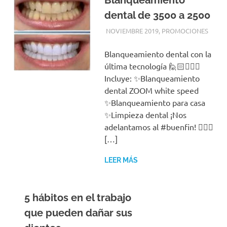
dental de 3500 a 2500
7 NOVIEMBRE, 2019
ADMIN
NOVIEMBRE 2019
,
PROMOCIONES
Blanqueamiento dental con la
última tecnología 🙋🏻🙋🏻‍♂️
Incluye: ✨Blanqueamiento
dental ZOOM white speed
✨Blanqueamiento para casa
✨Limpieza dental ¡Nos
adelantamos al #buenfin! 👌🏻📆
[…]
LEER MÁS
5 hábitos en el trabajo
que pueden dañar sus