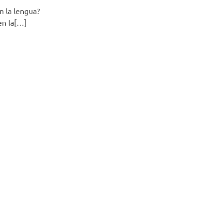
n la lengua?
en la[…]