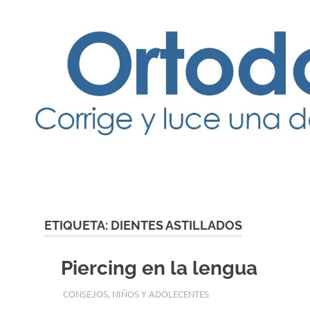
mejor
servicio
dental
con
los
mejores
materiales
y
las
tecnicas
mas
modernas
para
su
tranquilidad
ETIQUETA:
DIENTES ASTILLADOS
Piercing en la lengua
9 MAYO, 2016
ADMIN
CONSEJOS
,
NIÑOS Y ADOLECENTES