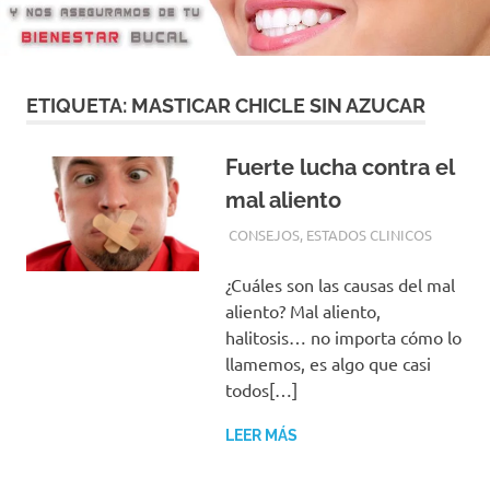
con
los
mejores
materiales
y
ETIQUETA:
MASTICAR CHICLE SIN AZUCAR
las
tecnicas
Fuerte lucha contra el
mas
modernas
mal aliento
para
2 JUNIO, 2016
ADMIN
CONSEJOS
,
ESTADOS CLINICOS
su
tranquilidad
¿Cuáles son las causas del mal
aliento? Mal aliento,
halitosis… no importa cómo lo
llamemos, es algo que casi
todos[…]
LEER MÁS