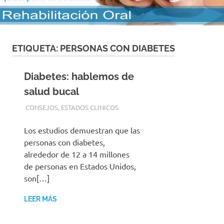
con
los
mejores
materiales
y
ETIQUETA:
PERSONAS CON DIABETES
las
tecnicas
Diabetes: hablemos de
mas
modernas
salud bucal
para
2 JUNIO, 2016
ADMIN
CONSEJOS
,
ESTADOS CLINICOS
su
tranquilidad
Los estudios demuestran que las
personas con diabetes,
alrededor de 12 a 14 millones
de personas en Estados Unidos,
son[…]
LEER MÁS