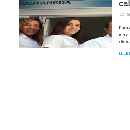
ca
20 AB
ADMI
CONS
Para 
neces
clíni
LEER