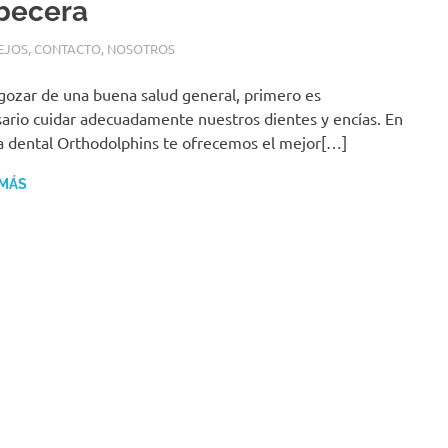
becera
RIL, 2016
N
EJOS
,
CONTACTO
,
NOSOTROS
gozar de una buena salud general, primero es
ario cuidar adecuadamente nuestros dientes y encías. En
ca dental Orthodolphins te ofrecemos el mejor[…]
 MÁS