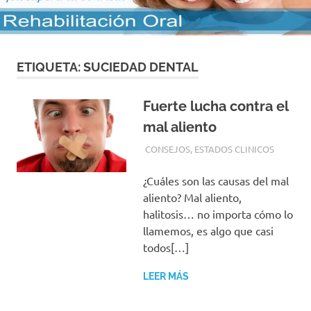
con
los
mejores
materiales
y
ETIQUETA:
SUCIEDAD DENTAL
las
tecnicas
Fuerte lucha contra el
mas
modernas
mal aliento
para
2 JUNIO, 2016
ADMIN
CONSEJOS
,
ESTADOS CLINICOS
su
tranquilidad
¿Cuáles son las causas del mal
aliento? Mal aliento,
halitosis… no importa cómo lo
llamemos, es algo que casi
todos[…]
LEER MÁS